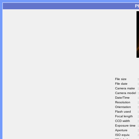
P
File size
:
File date
:
Camera make
:
Camera model
:
Date/Time
:
Resolution
:
Orientation
:
Flash used
:
Focal length
:
CCD width
:
Exposure time
:
Aperture
:
ISO equiv.
: